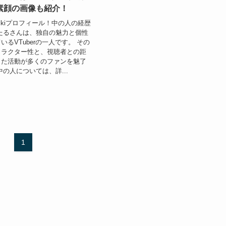
素顔の画像も紹介！
ikiプロフィール！中の人の経歴
たるさんは、独自の魅力と個性
るVTuberの一人です。 その
ャラクター性と、視聴者との距
した活動が多くのファンを魅了
中の人については、詳...
1