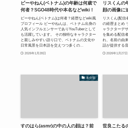
ビーやねん(ベトナム)の年齢は何歳で
リスくんの
何者？SGO48時代や本名などwiki！
顔の画像に
ビーやねん(ベトナム)は何者？経歴などwiki風
リスくん(配信者
プロフィール ビーやねんは、ベトナム出身の
の経歴まとめ 
人気インフルエンサーでありYouTuberとして
ャラクターデ
も活躍しています。 その独特なキャラクター
を集める配信者
と親しみやすい語り口で、ベトナムの文化や
れ、名前の由来
日常風景を日本語を交えつつ多くの...
話が提供する音楽
2026年1月28日
2026年1月27日
未分類
すのはら(asmr)の中の人の顔は？前
世良こたる