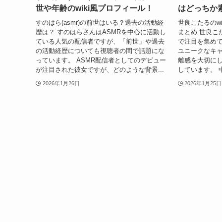
世や年齢のwiki風プロフィール！
はどっちか
すのはら(asmr)の前世はいる？過去の活動経
世良こたるのw
歴は？ すのはらさんはASMRを中心に活動し
まとめ 世良こ
ている人気の配信者ですが、「前世」や過去
で注目を集めてい
の活動経歴についても視聴者の間で話題にな
ユニークなキ
っています。 ASMR配信者としてのデビュー
離感を大切に
が注目された彼女ですが、どのような背景...
しています。 
2026年1月26日
2026年1月25日