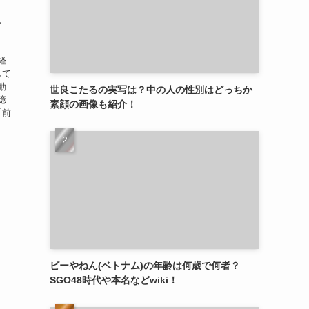
ー
経
して
動
世良こたるの実写は？中の人の性別はどっちか
憶
素顔の画像も紹介！
「前
ビーやねん(ベトナム)の年齢は何歳で何者？
SGO48時代や本名などwiki！