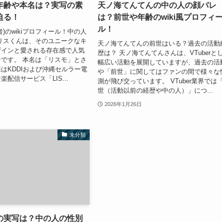
年齢や本名は？実写の素
天ノ海てんてんの中の人の顔バレ
迫る！
は？前世や年齢のwiki風プロフィ
ル！
)のwikiプロフィール！中の人
リスくんは、そのユニークなキ
天ノ海てんてんの前世はいる？過去の活動
ザインと愛される存在感で人気
歴は？ 天ノ海てんてんさんは、VTuberと
です。 本名は「リスモ」とさ
幅広い活動を展開していますが、過去の活
はKDDIおよび沖縄セルラー電
や「前世」に関してはファンの間で様々な
配信サービス「LIS...
測が飛び交っています。 VTuber業界では
世（活動以前の経歴や中の人）」につ...
2026年1月26日
未分類
の実写は？中の人の性別